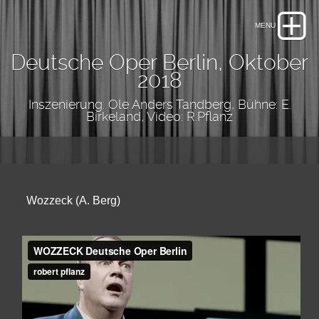
Deutsche Oper Berlin, Oktober
2018
Inszenierung: Ole Anders Tandberg, Bühne: E.
Birkeland, Video: R.Pflanz
Wozzeck (A. Berg)